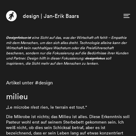
design | Jan-Erik Baars
DE
EN
Profil
Designfokus ist
eine Sicht auf das, was der Wirtschaft oft fehlt – Empathie
mit dem Menschen, um den sich alles dreht. Technologie alleine kann der
Beratung
Wirtschaft kein nachhaltiges Wachstum oder die Preisführerschaft
bescheren, sondern nur die Fokussierung auf die Bedürfnisse ihrer Kunden
und Partner. Design hilft in dieser Fokussierung:
designfokus
soll
Buch
inspirieren, die Sicht mehr auf den Menschen zu lenken.
Texte
Artikel unter #design
milieu
„Le microbe n’est rien, le terrain est tout.“
Die Mikrobe ist nichts; das Milieu ist alles. Diese Erkenntnis soll
Pasteur wohl erst auf seinem Sterbebett gekommen sein. Ich
weiß nicht, ob dies sein Schicksal betraf, aber es ist
bezeichnend, dass er sein Leben lang auf etwas konzentriert