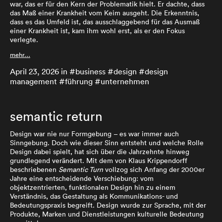
war, das er für den Kern der Problematik hielt. Er dachte, dass
das Maß einer Krankheit vom Keim ausgeht. Die Erkenntnis,
dass es das Umfeld ist, das ausschlaggebend für das Ausmaß
einer Krankheit ist, kam ihm wohl erst, als er den Fokus
verlegte.
mehr…
April 23, 2026
in #
business
#
design
#
design
management
#
führung
#
unternehmen
semantic return
Design war nie nur Formgebung – es war immer auch
Sinngebung. Doch wie dieser Sinn entsteht und welche Rolle
Design dabei spielt, hat sich über die Jahrzehnte hinweg
grundlegend verändert. Mit dem von Klaus Krippendorff
beschriebenen
Semantic Turn
vollzog sich Anfang der 2000er
Jahre eine entscheidende Verschiebung: vom
objektzentrierten, funktionalen Design hin zu einem
Verständnis, das Gestaltung als Kommunikations- und
Bedeutungspraxis begreift. Design wurde zur Sprache, mit der
Produkte, Marken und Dienstleistungen kulturelle Bedeutung