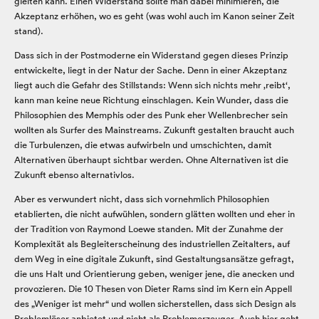
gleiten kann. Einen Widerstand sollte man dabei minimieren, die
Akzeptanz erhöhen, wo es geht (was wohl auch im Kanon seiner Zeit
stand).
Dass sich in der Postmoderne ein Widerstand gegen dieses Prinzip
entwickelte, liegt in der Natur der Sache. Denn in einer Akzeptanz
liegt auch die Gefahr des Stillstands: Wenn sich nichts mehr ‚reibt‘,
kann man keine neue Richtung einschlagen. Kein Wunder, dass die
Philosophien des Memphis oder des Punk eher Wellenbrecher sein
wollten als Surfer des Mainstreams. Zukunft gestalten braucht auch
die Turbulenzen, die etwas aufwirbeln und umschichten, damit
Alternativen überhaupt sichtbar werden. Ohne Alternativen ist die
Zukunft ebenso alternativlos.
Aber es verwundert nicht, dass sich vornehmlich Philosophien
etablierten, die nicht aufwühlen, sondern glätten wollten und eher in
der Tradition von Raymond Loewe standen. Mit der Zunahme der
Komplexität als Begleiterscheinung des industriellen Zeitalters, auf
dem Weg in eine digitale Zukunft, sind Gestaltungsansätze gefragt,
die uns Halt und Orientierung geben, weniger jene, die anecken und
provozieren. Die 10 Thesen von Dieter Rams sind im Kern ein Appell
des „Weniger ist mehr“ und wollen sicherstellen, dass sich Design als
Problemlöser anbietet und nicht als Problemerzeuger. Auch hier geht