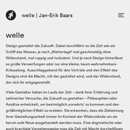
welle | Jan-Erik Baars
DE
EN
Profil
welle
Beratung
Design gestaltet die Zukunft. Dabei durchfährt es die Zeit wie ein
Schiff das Wasser, je nach „Wetterlage“ mal geschmeidig ohne
Buch
Widerstand, mal ruppig und turbulent. Und je nach Design hinterlässt
es große Verwerfungen oder nur eine kleine, kaum wahrnehmbare
Texte
Kräuselung. Ausschlaggebend für den Vortrieb und den Effekt des
Designs sind die Macht, mit der gestaltet wird, und der Widerstand,
der sich ihr entgegenstellt.
Viele Gestalter haben im Laufe der Zeit – dank ihrer Erfahrung und
zahlreicher Versuche, die Zukunft zu gestalten – Philosophien oder
Ansätze entwickelt, um bestmöglich ‚vorwärts‘ zu kommen und den
größtmöglichen Effekt zu erzielen. Sie erkannten, dass die Zielsetzung
ihrer Gestaltungsarbeit immer im Kontext der Widerstände um sie
herum aufs Neue ausgehandelt werden muss. Eine dogmatische oder
auch brachiale Vorgehensweise mag die Zeit mit Macht durchpflügen