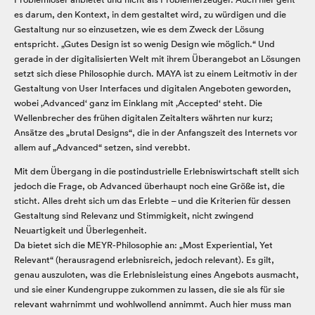
es darum, den Kontext, in dem gestaltet wird, zu würdigen und die
Gestaltung nur so einzusetzen, wie es dem Zweck der Lösung
entspricht. „Gutes Design ist so wenig Design wie möglich.“ Und
gerade in der digitalisierten Welt mit ihrem Überangebot an Lösungen
setzt sich diese Philosophie durch. MAYA ist zu einem Leitmotiv in der
Gestaltung von User Interfaces und digitalen Angeboten geworden,
wobei ‚Advanced‘ ganz im Einklang mit ‚Accepted‘ steht. Die
Wellenbrecher des frühen digitalen Zeitalters währten nur kurz;
Ansätze des „brutal Designs“, die in der Anfangszeit des Internets vor
allem auf „Advanced“ setzen, sind verebbt.
Mit dem Übergang in die postindustrielle Erlebniswirtschaft stellt sich
jedoch die Frage, ob Advanced überhaupt noch eine Größe ist, die
sticht. Alles dreht sich um das Erlebte – und die Kriterien für dessen
Gestaltung sind Relevanz und Stimmigkeit, nicht zwingend
Neuartigkeit und Überlegenheit.
Da bietet sich die MEYR-Philosophie an: „Most Experiential, Yet
Relevant“ (herausragend erlebnisreich, jedoch relevant). Es gilt,
genau auszuloten, was die Erlebnisleistung eines Angebots ausmacht,
und sie einer Kundengruppe zukommen zu lassen, die sie als für sie
relevant wahrnimmt und wohlwollend annimmt. Auch hier muss man