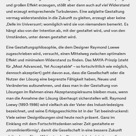
und großen Effekt erzeugen, stößt aber dann auch auf viel Widerstand
und erzeugt entsprechende Turbulenzen. Eine aalglatte Gestaltung
vermag widerstandslos in die Zukunft zu gleiten, erzeugt aber keine
‚Delle im Universum‘; womöglich wird sie von niemandem bemerkt. Es
hängt also von der Intention ab, mit der gestaltet wird, und von den
Umständen, unter denen gestaltet wird.
Eine Gestaltungsphilosophie, die dem Designer Raymond Loewe
zugeschrieben wird, versucht, einen Mittelweg zwischen optimalem
Effekt und minimalem Widerstand zu finden. Das MAYA-Prinzip (steht
für „Most Advanced, Yet Acceptable“ – so fortschrittlich wie möglich,
dennoch akzeptiert) geht davon aus, dass die Gesellschaft oder die
Nutzer der Lösung eine begrenzte Fähigkeit haben, Neues und
Verändertes aufzunehmen, und dass man in der Gestaltung von
Lösungen im Rahmen eines Akzeptanzspielraums bleiben muss, wenn
man die Annahme der Lösung überhaupt sicherstellen will. Raymond
Loewy (1893-1986) wird vielfach als der Vater des Industriedesigns
bezeichnet, und seine Erfolgsgeschichte ist in der Tat beeindruckend:
Viele seiner Designlösungen sind heute noch präsent. Ganz im
Einklang mit dem Fortschrittsdenken seiner Zeit gestaltete er
‚stromlinienförmig‘, damit die Gesellschaft in eine bessere Zukunft