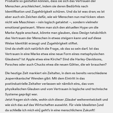
Produkte so gestalten können, dass sie sich das Vertrauen der
Menschen ‚erschleichen‘, indem sie deren Bedürfnis nach
Identifikation und Zugehörigkeit schüren. Und da ist was dran; es ist
aber auch ein Zeichen dafür, wie wir Menschen nun mal ticken: eben
nicht wie Maschinen – rein logisch getaktet –, sondern vielmehr
emotional gesteuert. Wenn man sich den aktuellen Hype um die
Marke Apple anschaut, könnte man glauben, dass Design tatsächlich
das Vertrauen der Menschen in etwas steigern kann und auf diese
Weise Identität erzeugt und Zugehörigkeit stiftet.
Und da stellt sich natürlich die Frage, ob das so sein darf. Ist das
Vertrauen in eine Marke etwa eine neue Form eines metaphysischen
Glaubens? Ist Apple etwa eine Kirche? Sind die Harley-Davidsons,
Porsches oder auch Chucks etwa die neuen Götter, die wir brauchen?
Die heutige Zeit markiert ein Zeitalter, in dem es bereits verschiedene
‚kopernikanische‘ Wenden gibt: Mit dem Eintritt in das
postindustrielle Zeitalter verlassen wir nämlich eins, das vom
physikalischen Glauben und vom Vertrauen in logische und technische
Systeme geprägt war.
Jetzt fragen sich viele, wohin sich dieser ‚Glaube‘ weiterentwickelt und
wie sich das auf das Wirtschaften auswirkt. Für viele Idealisten [und
da schließe ich mich ein] geht’s in eine menschlichere Zukunft!