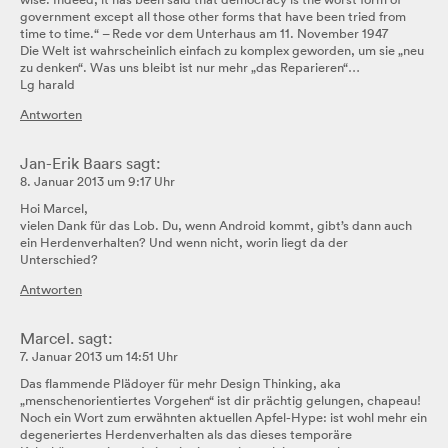
government except all those other forms that have been tried from
time to time.“ – Rede vor dem Unterhaus am 11. November 1947
Die Welt ist wahrscheinlich einfach zu komplex geworden, um sie „neu
zu denken“. Was uns bleibt ist nur mehr „das Reparieren“…
Lg harald
Antworten
Jan-Erik Baars
sagt:
8. Januar 2013 um 9:17 Uhr
Hoi Marcel,
vielen Dank für das Lob. Du, wenn Android kommt, gibt’s dann auch
ein Herdenverhalten? Und wenn nicht, worin liegt da der
Unterschied?
Antworten
Marcel.
sagt:
7. Januar 2013 um 14:51 Uhr
Das flammende Plädoyer für mehr Design Thinking, aka
„menschenorientiertes Vorgehen“ ist dir prächtig gelungen, chapeau!
Noch ein Wort zum erwähnten aktuellen Apfel-Hype: ist wohl mehr ein
degeneriertes Herdenverhalten als das dieses temporäre