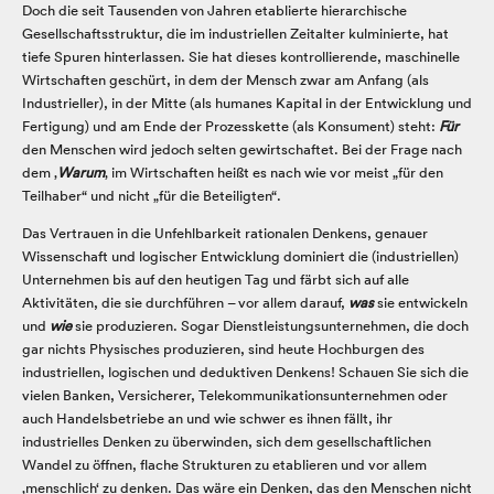
Doch die seit Tausenden von Jahren etablierte hierarchische
Gesellschaftsstruktur, die im industriellen Zeitalter kulminierte, hat
tiefe Spuren hinterlassen. Sie hat dieses kontrollierende, maschinelle
Wirtschaften geschürt, in dem der Mensch zwar am Anfang (als
Industrieller), in der Mitte (als humanes Kapital in der Entwicklung und
Fertigung) und am Ende der Prozesskette (als Konsument) steht:
Für
den Menschen wird jedoch selten gewirtschaftet. Bei der Frage nach
dem ‚
Warum
‚ im Wirtschaften heißt es nach wie vor meist „für den
Teilhaber“ und nicht „für die Beteiligten“.
Das Vertrauen in die Unfehlbarkeit rationalen Denkens, genauer
Wissenschaft und logischer Entwicklung dominiert die (industriellen)
Unternehmen bis auf den heutigen Tag und färbt sich auf alle
Aktivitäten, die sie durchführen – vor allem darauf,
was
sie entwickeln
und
wie
sie produzieren. Sogar Dienstleistungsunternehmen, die doch
gar nichts Physisches produzieren, sind heute Hochburgen des
industriellen, logischen und deduktiven Denkens! Schauen Sie sich die
vielen Banken, Versicherer, Telekommunikationsunternehmen oder
auch Handelsbetriebe an und wie schwer es ihnen fällt, ihr
industrielles Denken zu überwinden, sich dem gesellschaftlichen
Wandel zu öffnen, flache Strukturen zu etablieren und vor allem
‚menschlich‘ zu denken. Das wäre ein Denken, das den Menschen nicht