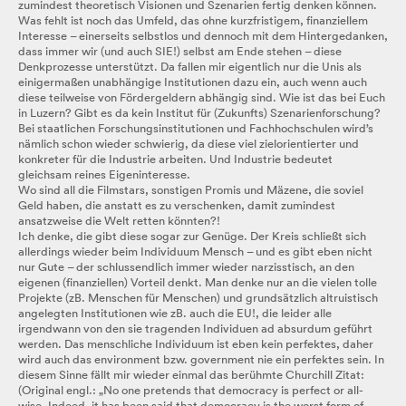
zumindest theoretisch Visionen und Szenarien fertig denken können.
Was fehlt ist noch das Umfeld, das ohne kurzfristigem, finanziellem
Interesse – einerseits selbstlos und dennoch mit dem Hintergedanken,
dass immer wir (und auch SIE!) selbst am Ende stehen – diese
Denkprozesse unterstützt. Da fallen mir eigentlich nur die Unis als
einigermaßen unabhängige Institutionen dazu ein, auch wenn auch
diese teilweise von Fördergeldern abhängig sind. Wie ist das bei Euch
in Luzern? Gibt es da kein Institut für (Zukunfts) Szenarienforschung?
Bei staatlichen Forschungsinstitutionen und Fachhochschulen wird’s
nämlich schon wieder schwierig, da diese viel zielorientierter und
konkreter für die Industrie arbeiten. Und Industrie bedeutet
gleichsam reines Eigeninteresse.
Wo sind all die Filmstars, sonstigen Promis und Mäzene, die soviel
Geld haben, die anstatt es zu verschenken, damit zumindest
ansatzweise die Welt retten könnten?!
Ich denke, die gibt diese sogar zur Genüge. Der Kreis schließt sich
allerdings wieder beim Individuum Mensch – und es gibt eben nicht
nur Gute – der schlussendlich immer wieder narzisstisch, an den
eigenen (finanziellen) Vorteil denkt. Man denke nur an die vielen tolle
Projekte (zB. Menschen für Menschen) und grundsätzlich altruistisch
angelegten Institutionen wie zB. auch die EU!, die leider alle
irgendwann von den sie tragenden Individuen ad absurdum geführt
werden. Das menschliche Individuum ist eben kein perfektes, daher
wird auch das environment bzw. government nie ein perfektes sein. In
diesem Sinne fällt mir wieder einmal das berühmte Churchill Zitat:
(Original engl.: „No one pretends that democracy is perfect or all-
wise. Indeed, it has been said that democracy is the worst form of