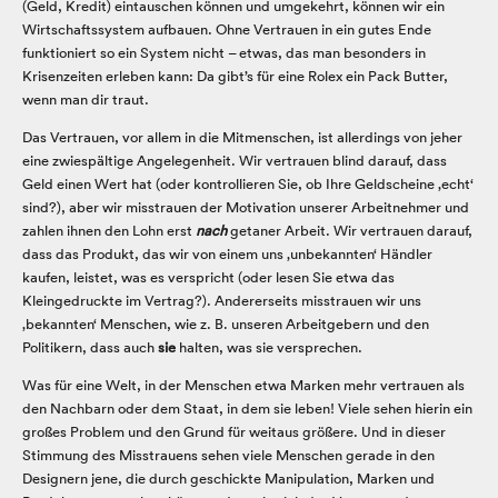
(Geld, Kredit) eintauschen können und umgekehrt, können wir ein
Wirtschaftssystem aufbauen. Ohne Vertrauen in ein gutes Ende
funktioniert so ein System nicht – etwas, das man besonders in
Krisenzeiten erleben kann: Da gibt’s für eine Rolex ein Pack Butter,
wenn man dir traut.
Das Vertrauen, vor allem in die Mitmenschen, ist allerdings von jeher
eine zwiespältige Angelegenheit. Wir vertrauen blind darauf, dass
Geld einen Wert hat (oder kontrollieren Sie, ob Ihre Geldscheine ‚echt‘
sind?), aber wir misstrauen der Motivation unserer Arbeitnehmer und
zahlen ihnen den Lohn erst
nach
getaner Arbeit. Wir vertrauen darauf,
dass das Produkt, das wir von einem uns ‚unbekannten‘ Händler
kaufen, leistet, was es verspricht (oder lesen Sie etwa das
Kleingedruckte im Vertrag?). Andererseits misstrauen wir uns
‚bekannten‘ Menschen, wie z. B. unseren Arbeitgebern und den
Politikern, dass auch
sie
halten, was sie versprechen.
Was für eine Welt, in der Menschen etwa Marken mehr vertrauen als
den Nachbarn oder dem Staat, in dem sie leben! Viele sehen hierin ein
großes Problem und den Grund für weitaus größere. Und in dieser
Stimmung des Misstrauens sehen viele Menschen gerade in den
Designern jene, die durch geschickte Manipulation, Marken und