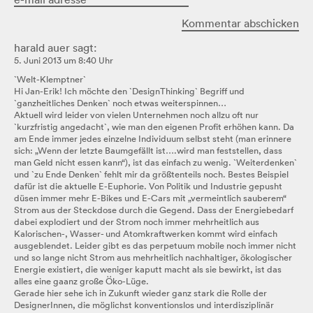
harald auer
sagt:
5. Juni 2013 um 8:40 Uhr
`Welt-Klemptner`
Hi Jan-Erik! Ich möchte den `DesignThinking` Begriff und
`ganzheitliches Denken` noch etwas weiterspinnen…
Aktuell wird leider von vielen Unternehmen noch allzu oft nur
`kurzfristig angedacht`, wie man den eigenen Profit erhöhen kann. Da
am Ende immer jedes einzelne Individuum selbst steht (man erinnere
sich: „Wenn der letzte Baumgefällt ist….wird man feststellen, dass
man Geld nicht essen kann“), ist das einfach zu wenig. `Weiterdenken`
und `zu Ende Denken` fehlt mir da größtenteils noch. Bestes Beispiel
dafür ist die aktuelle E-Euphorie. Von Politik und Industrie gepusht
düsen immer mehr E-Bikes und E-Cars mit „vermeintlich sauberem“
Strom aus der Steckdose durch die Gegend. Dass der Energiebedarf
dabei explodiert und der Strom noch immer mehrheitlich aus
Kalorischen-, Wasser- und Atomkraftwerken kommt wird einfach
ausgeblendet. Leider gibt es das perpetuum mobile noch immer nicht
und so lange nicht Strom aus mehrheitlich nachhaltiger, ökologischer
Energie existiert, die weniger kaputt macht als sie bewirkt, ist das
alles eine gaanz große Öko-Lüge.
Gerade hier sehe ich in Zukunft wieder ganz stark die Rolle der
DesignerInnen, die möglichst konventionslos und interdisziplinär