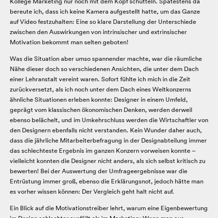
Kollege Marketing nur noch mit dem Kopf schütteln. Spätestens da
bereute ich, dass ich keine Kamera aufgestellt hatte, um das Ganze
auf Video festzuhalten: Eine so klare Darstellung der Unterschiede
zwischen den Auswirkungen von intrinsischer und extrinsischer
Motivation bekommt man selten geboten!
Was die Situation aber umso spannender machte, war die räumliche
Nähe dieser doch so verschiedenen Ansichten, die unter dem Dach
einer Lehranstalt vereint waren. Sofort fühlte ich mich in die Zeit
zurückversetzt, als ich noch unter dem Dach eines Weltkonzerns
ähnliche Situationen erleben konnte: Designer in einem Umfeld,
geprägt vom klassischen ökonomischen Denken, werden derweil
ebenso belächelt, und im Umkehrschluss werden die Wirtschaftler von
den Designern ebenfalls nicht verstanden. Kein Wunder daher auch,
dass die jährliche Mitarbeiterbefragung in der Designabteilung immer
das schlechteste Ergebnis im ganzen Konzern vorweisen konnte –
vielleicht konnten die Designer nicht anders, als sich selbst kritisch zu
bewerten! Bei der Auswertung der Umfrageergebnisse war die
Entrüstung immer groß, ebenso die Erklärungsnot, jedoch hätte man
es vorher wissen können: Der Vergleich geht halt nicht auf.
Ein Blick auf die Motivationstreiber lehrt, warum eine Eigenbewertung